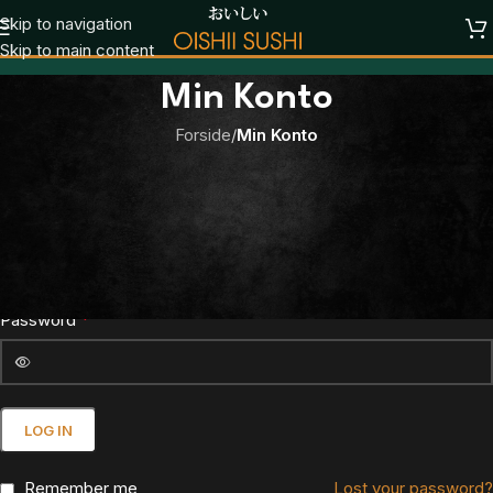
Skip to navigation
Skip to main content
Min Konto
Forside
/
Min Konto
Log ind
*
Brugernavn eller e-mailadresse
*
Password
LOG IN
Remember me
Lost your password?