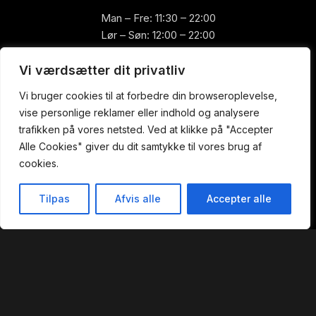
Man – Fre: 11:30 – 22:00
Lør – Søn: 12:00 – 22:00
Køkkenet lukker:
Vi værdsætter dit privatliv
Søndag - torsdag: 21:00
Vi bruger cookies til at forbedre din browseroplevelse,
Fredag ​​- lørdag: 21:30
vise personlige reklamer eller indhold og analysere
trafikken på vores netsted. Ved at klikke på "Accepter
Alle Cookies" giver du dit samtykke til vores brug af
cookies.
Praktisk
Forside
Tilpas
Afvis alle
Accepter alle
Book Bord
Butik
Kurv
Min konto
Book bord
Takeaway
Ad Libitium
Gavekort