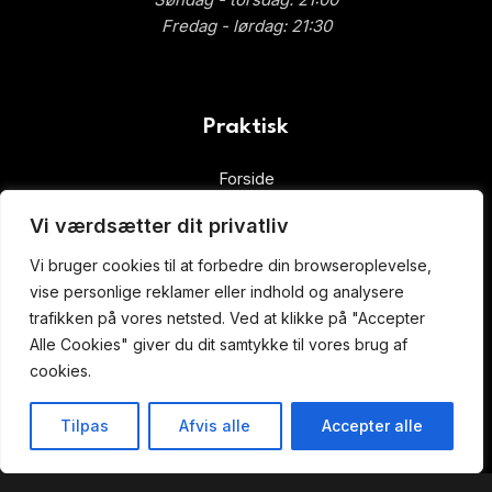
Fredag ​​- lørdag: 21:30
Praktisk
Forside
Book Bord
Vi værdsætter dit privatliv
Takeaway
Ad Libitium
Vi bruger cookies til at forbedre din browseroplevelse,
Gavekort
vise personlige reklamer eller indhold og analysere
trafikken på vores netsted. Ved at klikke på "Accepter
Alle Cookies" giver du dit samtykke til vores brug af
cookies.
ALLERGI INFORMATION
Tilpas
Afvis alle
Accepter alle
Kontakt os hvis du har spørgsmål vedr. allergene ingredienser i vores
retter.
Butik
Kurv
Min konto
Book bord