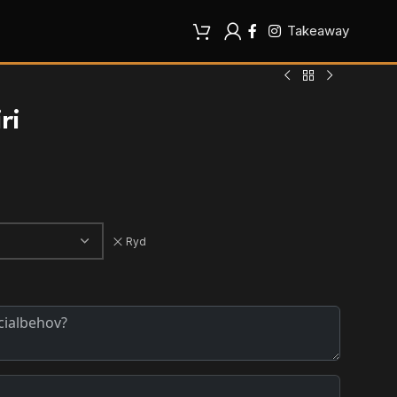
Takeaway
ri
Ryd