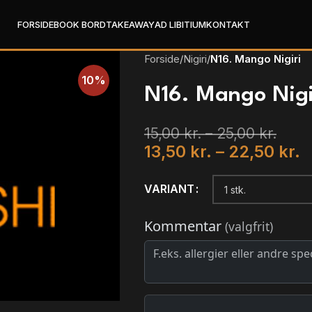
FORSIDE
BOOK BORD
TAKEAWAY
AD LIBITIUM
KONTAKT
Forside
/
Nigiri
/
N16. Mango Nigiri
10%
N16. Mango Nigi
15,00
kr.
–
25,00
kr.
13,50
kr.
–
22,50
kr.
VARIANT