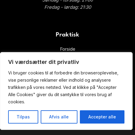
Fredag ​​- lørdag: 21:30
Praktisk
Forside
Book Bord
Vi værdsætter dit privatliv
Takeaway
Ad Libitium
Vi bruger cookies til at forbedre din browseroplevelse,
Gavekort
vise personlige reklamer eller indhold og analysere
trafikken på vores netsted. Ved at klikke på "Accepter
Alle Cookies" giver du dit samtykke til vores brug af
cookies.
ALLERGI INFORMATION
Tilpas
Afvis alle
Accepter alle
Kontakt os hvis du har spørgsmål vedr. allergene ingredienser i vores
retter.
Butik
Kurv
Min konto
Book bord