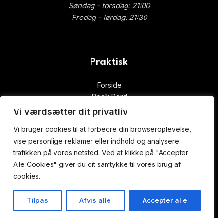
Søndag - torsdag: 21:00
Fredag ​​- lørdag: 21:30
Praktisk
Forside
Book Bord
Takeaway
Vi værdsætter dit privatliv
Ad Libitium
Vi bruger cookies til at forbedre din browseroplevelse,
Gavekort
vise personlige reklamer eller indhold og analysere
trafikken på vores netsted. Ved at klikke på "Accepter
Alle Cookies" giver du dit samtykke til vores brug af
ALLERGI INFORMATION
cookies.
Kontakt os hvis du har spørgsmål vedr. allergene ingredienser i vores
Tilpas
Afvis alle
Accepter alle
retter.
Butik
Kurv
Min konto
Book bord