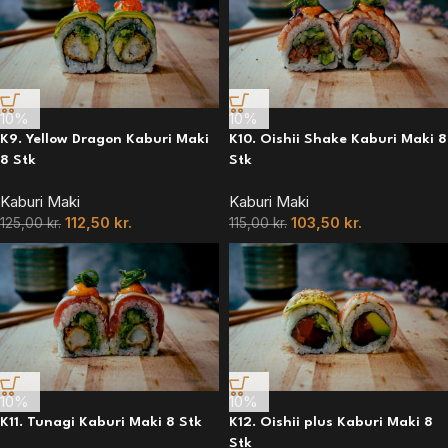
10%
10%
K9. Yellow Dragon Kaburi Maki
K10. Oishii Shake Kaburi Maki 8
8 Stk
Stk
Kaburi Maki
Kaburi Maki
112,50
kr.
103,50
kr.
125,00
kr.
115,00
kr.
10%
10%
K11. Tunagi Kaburi Maki 8 Stk
K12. Oishii plus Kaburi Maki 8
Stk