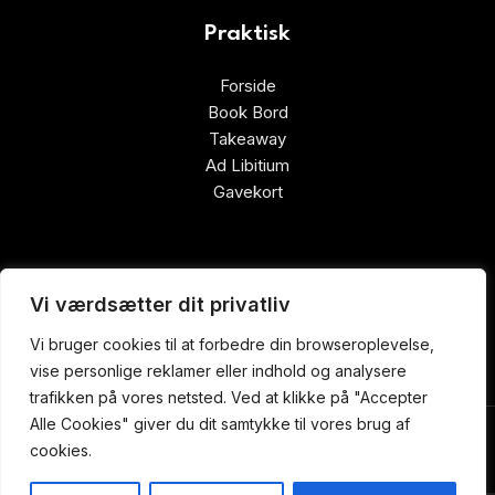
Praktisk
Forside
Book Bord
Takeaway
Ad Libitium
Gavekort
ALLERGI INFORMATION
Vi værdsætter dit privatliv
Kontakt os hvis du har spørgsmål vedr. allergene ingredienser i vores
Vi bruger cookies til at forbedre din browseroplevelse,
retter.
vise personlige reklamer eller indhold og analysere
trafikken på vores netsted. Ved at klikke på "Accepter
OISHII SUSHI @ 2024 | Powered by
NemBestil ApS
Alle Cookies" giver du dit samtykke til vores brug af
cookies.