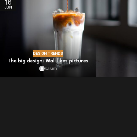
16
JUN
DESIGN TRENDS
The big design: Wall likes pictures
kasim